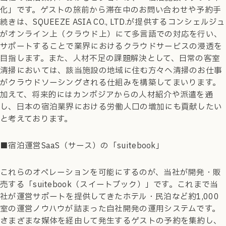
化」です。ゲストの旅前から滞在中のお問い合わせや予約手
続きは、SQUEEZE ASIA CO., LTD.が提供するコンシェルジュ
がオンライン上（クラウド上）にて多言語での対応を行い、
サポートすることで業界におけるクラウドサービスの浸透を
目指します。また、人材不足の課題解決として、日常の客室
清掃においては、該当施設の地域に住む方々へ清掃のお仕事
がクラウドソーシングされる仕組みを構築してまいります。
加えて、将来的にはカンボジアからの人材紹介や派遣を通
し、日本の宿泊業界における労働人口の増加にも貢献したい
と考えております。
■宿泊運営SaaS（サース）の「suitebook」
これらのオペレーションを可能にするのが、当社が開発・販
売する「suitebook（スイートブック）」です。これまで当
社が運営サポートを提供してきたホテル・民泊など約1,000
室の運営ノウハウが詰まった自社開発の運用システムです。
さまざまな媒体を経由して発生するゲストの予約を集約し、