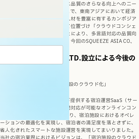
化はもちろんのこと、サービス品質のさらなる向上へのニー
ズは高まり続けています。そこで、東南アジアにおいて経済
成長が著しく、国内に多言語人材を豊富に有するカンボジア
を新たな事業拠点の一つとして位置づけ「クラウドコンシェ
ルジュ事業」を立ち上げることにより、多言語対応の品質向
上と人材確保を推進するべく、今回のSQUEEZE ASIA CO.,
LTD.の設立決定に至りました。
SQUEEZE ASIA CO., LTD.設立による今後の
発展可能性
■SQUEEZEが目指す「宿泊施設のクラウド化」
当社のプラットフォーム事業が提供する宿泊運営SaaS（サー
ス）の「suitebook」や24時間対応が可能なオンラインコン
シェルジュ、施設内のIoTにより、宿泊施設におけるオペレ
ーションの最適化を実現し、宿泊者の満足度を落とさずに、
省人化されたスマートな施設運営を実現してまいりました。
当社の宿泊業界におけるビジョンは、「宿泊施設のクラウド