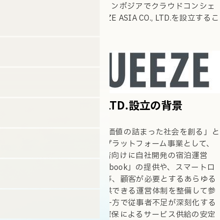
する取り組みの一環として、カンボジアでクラウドコンシェ
ルジュ事業を展開するSQUEEZE ASIA CO., LTD.を設立するこ
とをお知らせいたします。
SQUEEZE ASIA CO., LTD.設立の背景
これまで、SQUEEZEでは、「価値の詰まった社会を創る」と
いう企業ミッションのもと、プラットフォーム事業として、
ホテル・民泊などの宿泊事業者向けに自社開発の宿泊運営
SaaS（サース）である「suitebook」の提供や、スマートロ
ック販売・民泊のデータ分析等、顧客が必要とするあらゆる
サービスをワンストップで提供できる運営体制を整備して参
りました。宿泊需要が高まる一方で従事者不足が深刻化する
市場において、多言語人材の確保によるサービス供給の安定