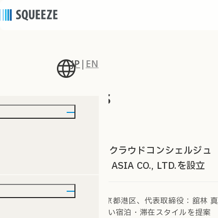
JP
|
EN
ニュース
news
2019/08/01
｜
プレスリリース
SQUEEZE、カンボジアでクラウドコンシェルジュ
事業を展開するSQUEEZE ASIA CO., LTD.を設立
株式会社SQUEEZE (本社：東京都港区、代表取締役：舘林 真
一、以下、「当社」) は、新しい宿泊・滞在スタイルを提案