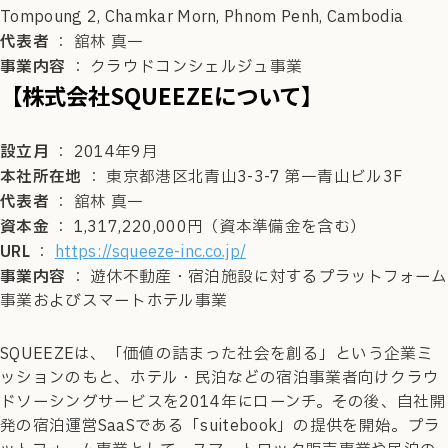
Tompoung 2, Chamkar Morn, Phnom Penh, Cambodia
代表者
： 舘林 真一
事業内容
： クラウドコンシェルジュ事業
【株式会社SQUEEZEについて】
設立月
： 2014年9月
本社所在地
： 東京都港区北青山3-3-7 第一青山ビル3F
代表者
： 舘林 真一
資本金
： 1,317,220,000円（資本準備金を含む）
URL
：
https://squeeze-inc.co.jp/
事業内容
： 遊休不動産・宿泊施設に対するプラットフォーム
事業およびスマートホテル事業
SQUEEZEは、「価値の詰まった社会を創る」という企業ミ
ッションのもと、ホテル・民泊などの宿泊事業者向けクラウ
ドソーシングサービスを2014年にローンチ。その後、自社開
発の宿泊運営SaaSである「suitebook」の提供を開始。プラ