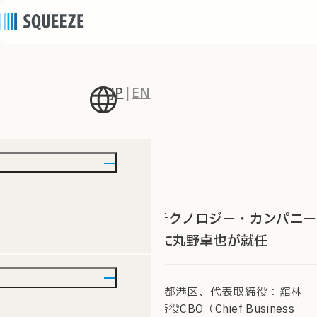
JP
|
EN
ニュース
news
2022/04/04
｜
プレスリリース
宿泊業界のDXを推進するテクノロジー・カンパニー
のSQUEEZE、取締役CBOに丸野卓也が就任
株式会社SQUEEZE (本社：東京都港区、代表取締役：舘林
真一、以下、「当社」) は、取締役CBO（Chief Business