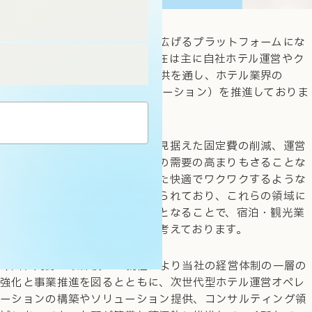
当社は「空間と時間の可能性を広げるプラットフォームにな
る」ことをビジョンに掲げ、現在は主に自社ホテル運営やク
ラウド運営ソリューションの提供を通し、ホテル業界の
DX（デジタルトランスフォーメーション）を推進しておりま
す。
業界におけるアフターコロナを見据えた固定費の削減、運営
効率化、非対面オペレーションの需要の高まりもさることな
がら、テクノロジーの力を使った快適でワクワクするような
ホテル体験はお客様からも求められており、これらの領域に
おいてリーディングカンパニーとなることで、宿泊・観光業
界の発展に貢献していきたいと考えております。
今回、丸野の取締役CBO就任により当社の経営体制の一層の
強化と事業推進を図るとともに、次世代型ホテル運営オペレ
ーションの構築やソリューション提供、コンサルティング領