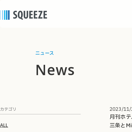
ニュース
news
2023/11/
カテゴリ
月刊ホテル
三条とM
ALL