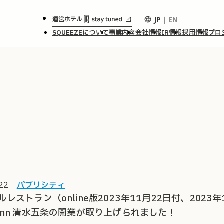
JP
｜
EN
運営ホテル
SQUEEZEについて
事業内容
会社情報
IR情報
採用情報
プロ
22
｜
パブリシティ
レストラン（online版2023年11月22日付、2023年
inn 清水五条の開業が取り上げられました！