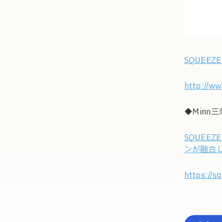
SQUEE
http://ww
◆Minn
SQUEE
ンが融合し
https://s