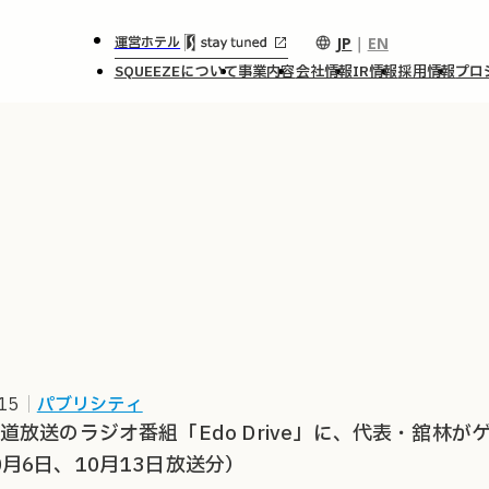
JP
｜
EN
運営ホテル
SQUEEZEについて
事業内容
会社情報
IR情報
採用情報
プロ
15
｜
パブリシティ
海道放送のラジオ番組「Edo Drive」に、代表・舘林
0月6日、10月13日放送分）