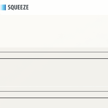
ニュース
news
2026/01/20
｜
プレスリリース
SQUEEZE、リアルゲイトと包括提携し都心4拠点で
ホテル展開築古ビル再生と高効率化運営の共同推進
により新たな不動産価値を創出へ