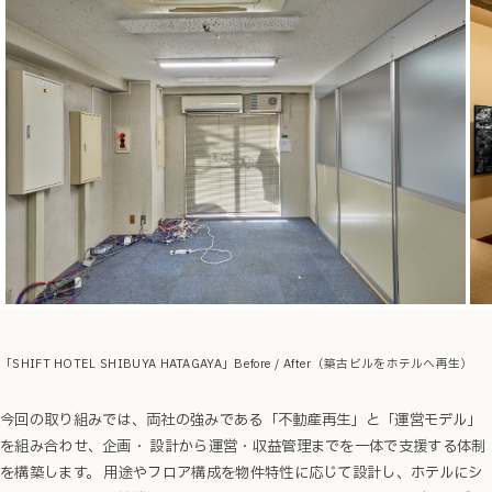
「SHIFT HOTEL SHIBUYA HATAGAYA」Before / After（築古ビルをホテルへ再生）
今回の取り組みでは、両社の強みである「不動産再生」と「運営モデル」
を組み合わせ、企画・ 設計から運営・収益管理までを一体で支援する体制
を構築します。 用途やフロア構成を物件特性に応じて設計し、ホテルにシ