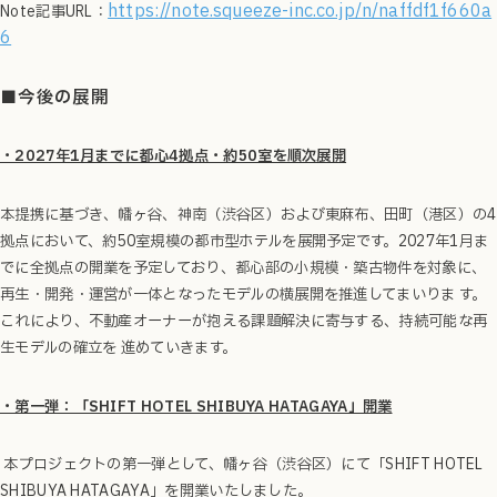
https://note.squeeze-inc.co.jp/n/naffdf1f660a
Note記事URL：
6
■今後の展開
・2027年1月までに都心4拠点・約50室を順次展開
本提携に基づき、幡ヶ谷、神南（渋谷区）および東麻布、田町（港区）の4
拠点において、約50室規模の都市型ホテルを展開予定です。2027年1月ま
でに全拠点の開業を予定しており、都心部の小規模・築古物件を対象に、
再生・開発・運営が一体となったモデルの横展開を推進してまいりま す。
これにより、不動産オーナーが抱える課題解決に寄与する、持続可能な再
生モデルの確立を 進めていきます。
・第一弾：「SHIFT HOTEL SHIBUYA HATAGAYA」開業
本プロジェクトの第一弾として、幡ヶ谷（渋谷区）にて「SHIFT HOTEL
SHIBUYA HATAGAYA」を開業いたしました。