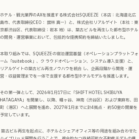
ホテル・観光業界のAXを推進する株式会社SQUEEZE（本店：北海道北広
島市、代表取締役CEO： 舘林 真一）と、株式会社リアルゲイト（本社：東
京都渋谷区、代表取締役：岩本 裕）は、築古ビ ルを再生した都市型ホテル
の開発・運営事業において、包括的な提携契約を締結いたしました。
本取り組みでは、SQUEEZEの宿泊運営基盤（オペレーションプラットフォ
ーム「suitebook」、ク ラウドオペレーション、システム導入支援）と、
リアルゲイトの築古ビル再生ノウハウを統合 し、企画段階から開発・運
営・収益管理までを一体で支援する都市型ホテルモデルを推進します。
その第一弾として、2026年1月17日に「SHIFT HOTEL SHIBUYA
HATAGAYA」を開業し、以降、幡ヶ谷、神南（渋谷区）および東麻布、田
町（港区）へと展開を進め、2027年1月までに計4拠点・ 約50室の開業を
予定しています。
築古ビル再生を起点に、ホテルとシェアオフィス等の用途を組み合わせた
ハイブリッド展開を行うことで、複合的かつ持続可能な不動産モデルの構