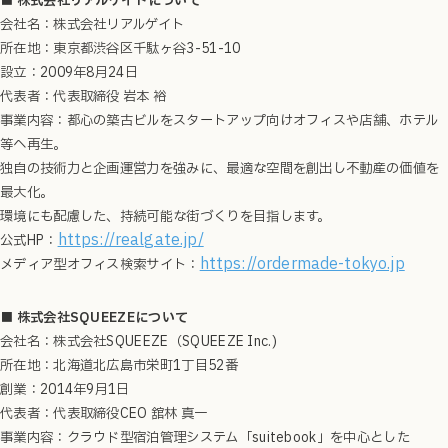
■ 株式会社リアルゲイトについて
会社名：株式会社リアルゲイト
所在地：東京都渋谷区千駄ヶ谷3-51-10
設立：2009年8月24日
代表者：代表取締役 岩本 裕
事業内容：都心の築古ビルをスタートアップ向けオフィスや店舗、ホテル
等へ再生。
独自の技術力と企画運営力を強みに、最適な空間を創出し不動産の価値を
最大化。
環境にも配慮した、持続可能な街づくりを目指します。
https://realgate.jp/
公式HP：
https://ordermade-tokyo.jp
メディア型オフィス検索サイト：
■ 株式会社SQUEEZEについて
会社名：株式会社SQUEEZE（SQUEEZE Inc.)
所在地：北海道北広島市栄町1丁目52番
創業：2014年9月1日
代表者：代表取締役CEO 舘林 真一
事業内容：クラウド型宿泊管理システム「suitebook」を中心とした