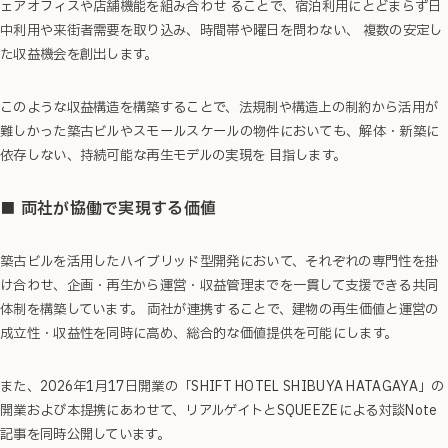
ェアオフィスや店舗機能を組み合わせ ることで、宿泊利用にとどまらず日
中利用や来街者需要を取り込み、時間帯や曜日を問わない、 複数の安定し
た収益機会を創出します。
このような収益構造を構築することで、法規制や構造上の制約から活用が
難しかった築古ビルやスモールスケールの物件においても、解体・新築に
依存しない、持続可能な再生モデルの実現を 目指します。
■ 両社が協働で実現する価値
築古ビルを活用したハイブリッド型開発において、それぞれの専門性を掛
け合わせ、企画・再生から運営・収益管理までを一貫して支援できる共同
体制を構築しています。 両社が連携することで、建物の再生価値と運営の
成立性・収益性を同時に高め、総合的な価値提供を可能にします。
また、2026年1月17日開業の「SHIFT HOTEL SHIBUYA HATAGAYA」の
開業および本提携にあわせて、リアルゲイトとSQUEEZEによる対談Note
記事を同時公開しています。