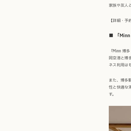
家族や友人
【詳細・予
■ 「Minn
「Minn 
岡空港と博
ネス利用は
また、博多
性と快適な
す。