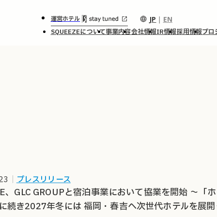
JP
｜
EN
運営ホテル
SQUEEZEについて
事業内容
会社情報
IR情報
採用情報
プロ
23
｜
プレスリリース
EZE、GLC GROUPと宿泊事業において協業を開始 〜「
に続き2027年冬には 福岡・春吉へ次世代ホテルを展開