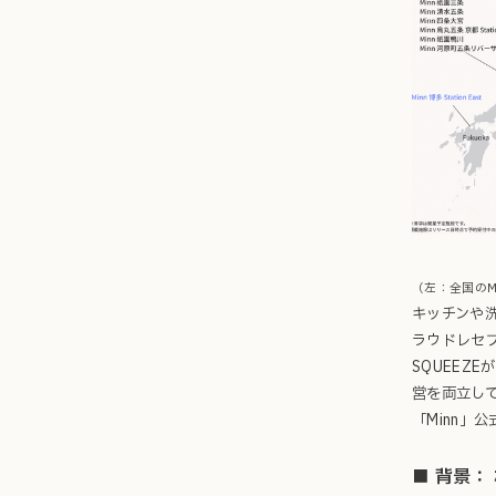
（左：全国のMi
キッチンや
ラウドレセ
SQUEEZ
営を両立し
「Minn」公
■ 背景：