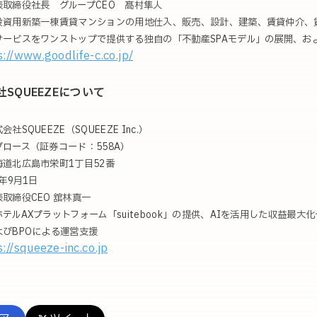
表取締役社長 グループCEO 髙村隼人
投資用新築一棟賃貸マンションの用地仕入、販売、設計、建築、賃貸仲介、
サービスをワンストップで提供する独自の「不動産SPAモデル」の展開、お
s://www.goodlife-c.co.jp/
社SQUEEZEについて
社SQUEEZE（SQUEEZE Inc.）
ロース（証券コード：558A）
道北広島市栄町1丁目52番
年9月1日
取締役CEO 舘林真一
ホテルAXプラットフォーム「suitebook」の提供、AIを活用した収益最
びBPOによる運営支援
s://squeeze-inc.co.jp