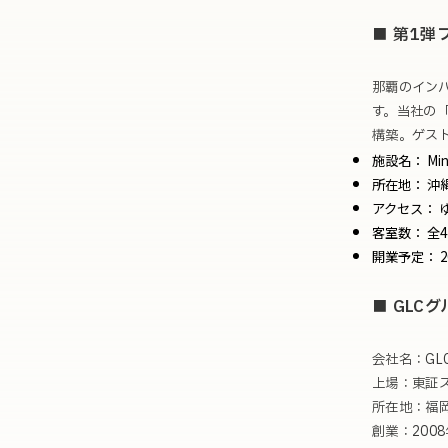
■ 第1弾
那覇のイン
す。当社の「
構築。ゲス
施設名：
Mi
所在地：
沖縄
アクセス：
客室数：
全4
開業予定：
2
■ GLC
会社名：GLC
上場：東証ス
所在地：福
創業：2008