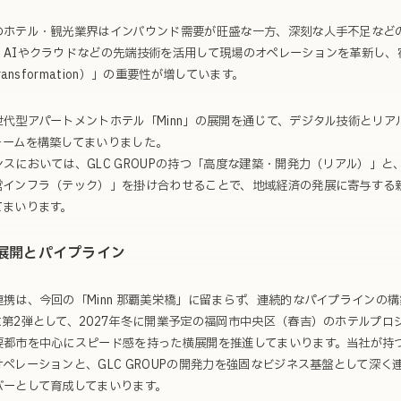
のホテル・観光業界はインバウンド需要が旺盛な一方、深刻な人手不足など
、AIやクラウドなどの先端技術を活用して現場のオペレーションを革新し、
Transformation）」の重要性が増しています。
世代型アパートメントホテル「Minn」の展開を通じて、デジタル技術とリ
ォームを構築してまいりました。
スにおいては、GLC GROUPの持つ「高度な建築・開発力（リアル）」
営インフラ（テック）」を掛け合わせることで、地域経済の発展に寄与する
てまいります。
の展開とパイプライン
携は、今回の「Minn 那覇美栄橋」に留まらず、連続的なパイプラインの
に第2弾として、2027年冬に開業予定の福岡市中央区（春吉）のホテルプロ
要都市を中心にスピード感を持った横展開を推進してまいります。当社が持つ
ペレーションと、GLC GROUPの開発力を強固なビジネス基盤として深
バーとして育成してまいります。