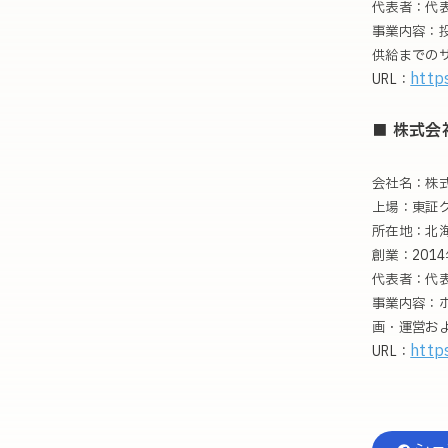
代表者：代
事業内容：
供給までの
http
URL：
■ 株式会
会社名：株式会
上場：東証グ
所在地：北海
創業：2014
代表者：代表
事業内容：
画・運営およ
http
URL：