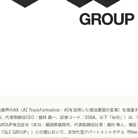
業界のAX（AI Transformation：AIを活用した宿泊運営の変革）を推
、代表取締役CEO：舘林 真一、証券コード：558A、以下「当社」）は
 GROUP株式会社（本社：福岡県福岡市、代表取締役社長：髙村 隼人、東
下「GLC GROUP」）との間において、次世代型アパートメントホテル「Mi