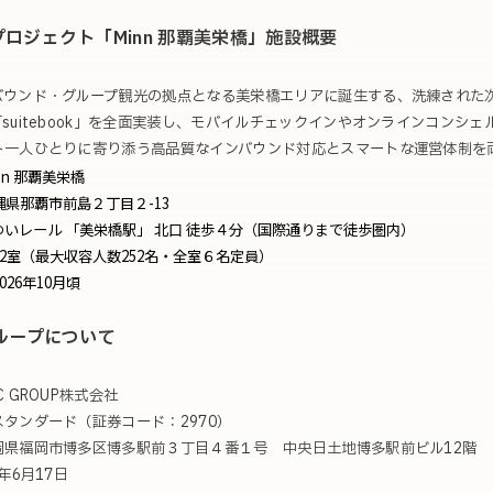
プロジェクト「Minn 那覇美栄橋」施設概要
バウンド・グループ観光の拠点となる美栄橋エリアに誕生する、洗練された
suitebook」を全面実装し、モバイルチェックインやオンラインコンシ
ト一人ひとりに寄り添う高品質なインバウンド対応とスマートな運営体制を
nn 那覇美栄橋
県那覇市前島２丁目２-13
ゆいレール 「美栄橋駅」 北口 徒歩４分（国際通りまで徒歩圏内）
2室（最大収容人数252名・全室６名定員）
026年
10月頃
グループについて
 GROUP株式会社
タンダード（証券コード：2970）
岡県福岡市博多区博多駅前３丁目４番１号 中央日土地博多駅前ビル12階
年6月17日