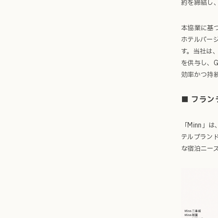
約を締結し
本協業に基づ
ホテルバージ
す。当社は、
を供与し、G
効率かつ持
■ フランチ
「Minn」
テルブランド
な宿泊ニー