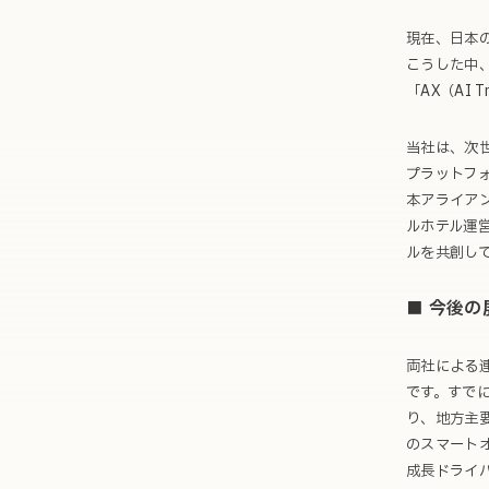
現在、日本
こうした中
「AX（AI 
当社は、次
プラットフ
本アライアン
ルホテル運
ルを共創し
■ 今後
両社による連
です。すで
り、地方主
のスマートオ
成長ドライ