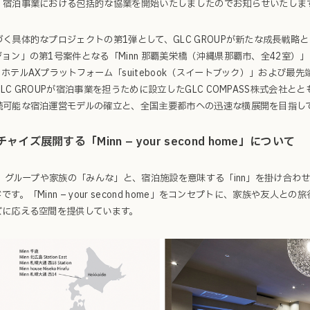
、宿泊事業における包括的な協業を開始いたしましたのでお知らせいたしま
く具体的なプロジェクトの第1弾として、GLC GROUPが新たな成長戦略と
ョン」の第1号案件となる「Minn 那覇美栄橋（沖縄県那覇市、全42室）」
ホテルAXプラットフォーム「suitebook（スイートブック）」および最
LC GROUPが宿泊事業を担うために設立したGLC COMPASS株式会社
続可能な宿泊運営モデルの確立と、全国主要都市への迅速な横展開を目指し
ャイズ展開する「Minn – your second home」について
は、グループや家族の「みんな」と、宿泊施設を意味する「inn」を掛け合わせ
です。「Minn – your second home」をコンセプトに、家族や友人
ズに応える空間を提供しています。