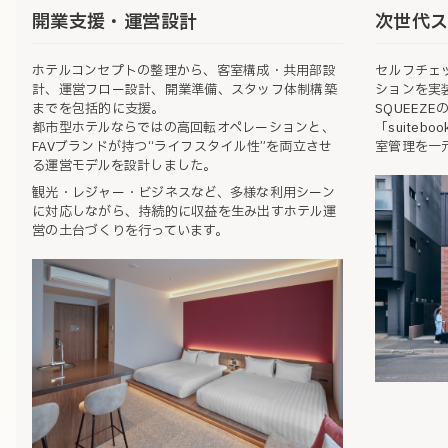
開業支援・運営設計
次世代
ホテルコンセプトの整理から、客室構成・共用部設
セルフチェ
計、運営フロー設計、開業準備、スタッフ体制構築
ションを実
までを包括的に支援。
SQUEEZ
都市型ホテルならではの高回転オペレーションと、
「suite
FAVブランドが持つ“ライフスタイル性”を両立させ
室管理を一
る運営モデルを設計しました。
観光・レジャー・ビジネスなど、多様な利用シーン
に対応しながら、持続的に収益を生み出すホテル運
営の土台づくりを行っています。