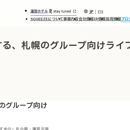
JP
｜
EN
運営ホテル
SQUEEZEについて
事業内容
会社情報
IR情報
採用情報
プロ
する、札幌のグループ向けライ
のグループ向け
すすきの」を企画・運営支援