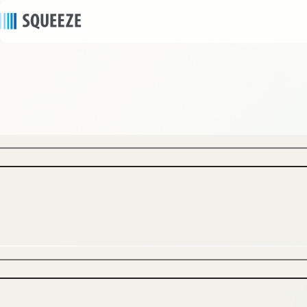
ニュース
news
2021/12/14
｜
プレスリリース
ホテル業界のDXを推進するSQUEEZE、無人・多拠
点立地の宿泊施設「SANU 2nd Home」を運営する
SANUと協業
株式会社SQUEEZE（代表取締役：舘林 真一、