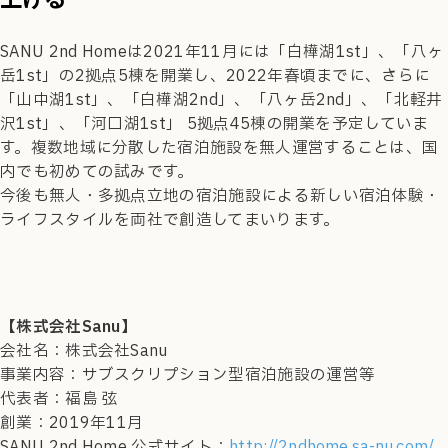
SANU 2nd Homeは2021年11月には「白樺湖1st」、「八ヶ
岳1st」の2拠点5棟を開業し、2022年春頃までに、さらに
「山中湖1st」、「白樺湖2nd」、「八ヶ岳2nd」、「北軽井
沢1st」、「河口湖1st」 5拠点45棟の開業を予定していま
す。複数地域に分散した宿泊施設を無人運営することは、国
内でも初めての試みです。
今後も無人・多拠点立地の宿泊施設による新しい宿泊体験・
ライフスタイルを両社で創造してまいります。
【株式会社Sanu】
会社名：株式会社Sanu
事業内容：サブスクリプション型宿泊施設の運営等
代表者：福島 弦
創業：2019年11月
SANU 2nd Home 公式サイト：
http://2ndhome.sa-nu.com/