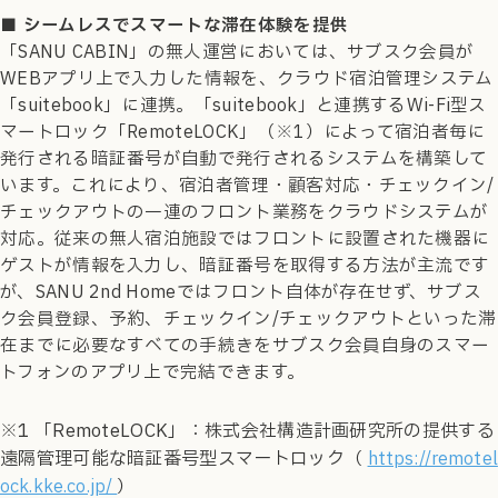
■ シームレスでスマートな滞在体験を提供
「SANU CABIN」の無人運営においては、サブスク会員が
WEBアプリ上で入力した情報を、クラウド宿泊管理システム
「suitebook」に連携。「suitebook」と連携するWi-Fi型ス
マートロック「RemoteLOCK」（※1）によって宿泊者毎に
発行される暗証番号が自動で発行されるシステムを構築して
います。これにより、宿泊者管理・顧客対応・チェックイン/
チェックアウトの一連のフロント業務をクラウドシステムが
対応。従来の無人宿泊施設ではフロントに設置された機器に
ゲストが情報を入力し、暗証番号を取得する方法が主流です
が、SANU 2nd Homeではフロント自体が存在せず、サブス
ク会員登録、予約、チェックイン/チェックアウトといった滞
在までに必要なすべての手続きをサブスク会員自身のスマー
トフォンのアプリ上で完結できます。
※1 「RemoteLOCK」：株式会社構造計画研究所の提供する
遠隔管理可能な暗証番号型スマートロック（
https://remotel
）
ock.kke.co.jp/