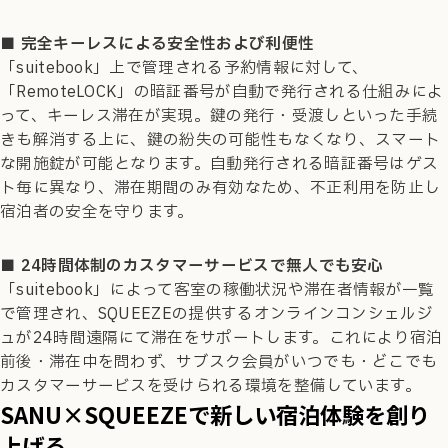
■ 完全キーレスによる安全性および利便性
「suitebook」上で管理される予約情報に対して、
「RemoteLOCK」の暗証番号が自動で発行される仕組みによ
って、キーレス滞在が実現。鍵の発行・受渡しといった手続
きも解消する上に、鍵の紛失の可能性もなくなり、スマート
な開施錠が可能となります。自動発行される暗証番号はゲス
ト毎に異なり、滞在期間のみ有効なため、不正利用を防止し
宿泊者の安全を守ります。
■ 24時間体制のカスタマーサービスで無人でも安心
「suitebook」によって客室の稼働状況や滞在者情報が一覧
で管理され、SQUEEZEの提供するオンラインコンシェルジ
ュが24時間遠隔にて滞在をサポートします。これにより宿泊
前後・滞在中を問わず、サブスク会員がいつでも・どこでも
カスタマーサービスを受けられる環境を整備しています。
SANU×SQUEEZEで新しい宿泊体験を創り
上げる