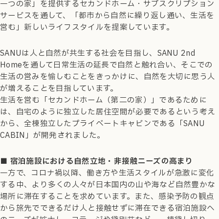
一つの家」を提供するセカンドホーム・サブスクリプション
サービスを通して、「都市から自然に繰り返し通い、生活を
営む」新しいライフスタイルを提案しています。
SANUは人と自然が共生する社会を目指し、SANU 2nd
Homeを通して日常生活の延長で自然と触れ合い、そこでの
生活の営みを愉しむことをきっかけに、自然を大切に思う人
が増えることを目指しています。
生活を営む「セカンドホーム（第二の家）」であるために
は、自宅のように独立した居住空間が必要であるという考え
から、全棟独立したプライベートキャビンである「SANU
CABIN」が開発されました。
■ 宿泊施設における自然立地・非接触ニーズの高まり
一方で、コロナ禍以降、働き方や生活スタイルが急激に変化
する中、より多くの人々が日本国内の山や海など自然豊かな
場所に滞在することを求めています。また、感染予防の観点
から旅先でできるだけ人と接触せずに滞在できる宿泊施設へ