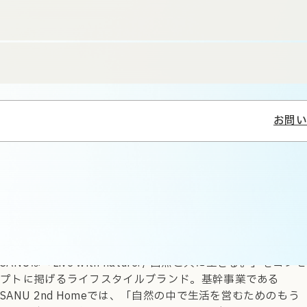
お問い
SANU / SANU 2nd Home：生活を営む「セ
カンドホーム（第二の家）」
SANUは「Live with nature. / 自然と共に生きる。」をコンセ
プトに掲げるライフスタイルブランド。基幹事業である
SANU 2nd Homeでは、「自然の中で生活を営むためのもう