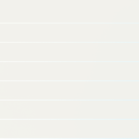
「SQUEEZE」）は、株式会社Sanu（本社：東京都中央区／
代表：福島 弦、「SANU」）のセカンドホーム・サブスクリ
プションサービス「SANU 2nd Home（サヌ セカンドホー
ム）」の運営にあたり、クラウド宿泊管理システム
「suitebook」やオンラインコンシェルジュサービスの提供
を開始いたしました。両社が協業することで、無人・多拠点
立地の宿泊施設におけるスマートな滞在体験を実現してまい
ります。