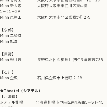
Minn 北梅田 大阪府大阪市福島区福島6−12−19
Minn 新大阪 大阪府大阪市東淀川区東中島
1−21−29
Minn 東梅田 大阪府大阪市北区兎我野町2-5
【京都】
Minn 二条城
Minn 祇園
【長野】
Minn 軽井沢 長野県北佐久郡軽井沢町長倉塩沢735
【石川】
Minn 金沢 石川県金沢市上堤町 2-28
◆Theatel（シアテル）
【北海道】
シアテル札幌 北海道札幌市中央区南4条西5−8 F-45