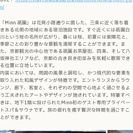
URL：
https://staytuned.asia/brands/minn/hotels/minn-gio
n/
「Minn 祇園」は花見小路通りに面した、三条に近く落ち着
きある北側の地域にある宿泊施設です。すぐ近くには祇園白
川という桜の名所が広がり、春には桜、初夏には紫陽花と、
季節ごとの彩り豊かな景観を満喫することができます。ま
た、京都観光の中心地である祇園お茶屋街、四条、そして八
坂神社エリアなど、京都の古き良き街並みを気軽に散策でき
る位置に立地しています。
内装においては、周囲の風景と調和し、かつ現代的な要素を
取り入れた和風デザインが特徴です。エントランスからラウ
ンジ、廊下、客室と、それぞれの空間で心地よく過ごせるよ
う工夫されたアートやデザインが施されています。
特筆すべ
きは、地下1階に設けられたMinn初のゲスト専用プライベー
トスパ＆サウナです。旅の疲れを癒す贅沢な時間を過ごすこ
とができます。