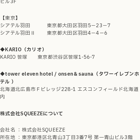
ビル3F
【東京】
シアテル羽田 東京都大田区羽田5−23−7
シアテル羽田Ⅱ 東京都大田区羽田4−4−6
◆KARIO（カリオ）
KARIO 笹塚 東京都渋谷区笹塚1-56-7
◆tower eleven hotel / onsen＆sauna（タワーイレブンホ
テル ）
北海道北広島市Ｆビレッジ228-1 エスコンフィールド北海道
内
株式会社SQUEEZEについて
会社名 ：株式会社SQUEEZE
所在地 ：東京都港区北青山3丁目3番7号 第一青山ビル3階