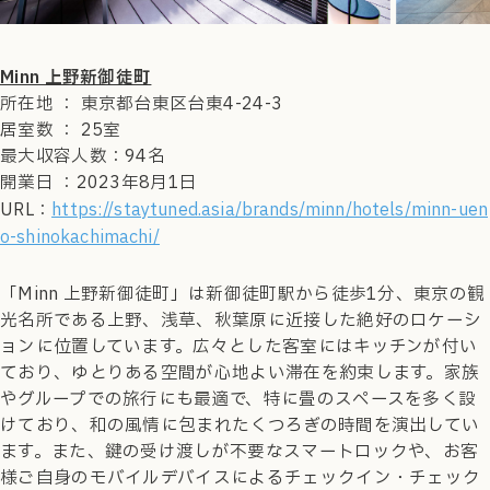
Minn 上野新御徒町
所在地 ： 東京都台東区台東4-24-3
居室数 ： 25室
最大収容人数：94名
開業日 ：2023年8月1日
URL：
https://staytuned.asia/brands/minn/hotels/minn-uen
o-shinokachimachi/
「Minn 上野新御徒町」は新御徒町駅から徒歩1分、東京の観
光名所である上野、浅草、秋葉原に近接した絶好のロケーシ
ョンに位置しています。広々とした客室にはキッチンが付い
ており、ゆとりある空間が心地よい滞在を約束します。家族
やグループでの旅行にも最適で、特に畳のスペースを多く設
けており、和の風情に包まれたくつろぎの時間を演出してい
ます。また、鍵の受け渡しが不要なスマートロックや、お客
様ご自身のモバイルデバイスによるチェックイン・チェック