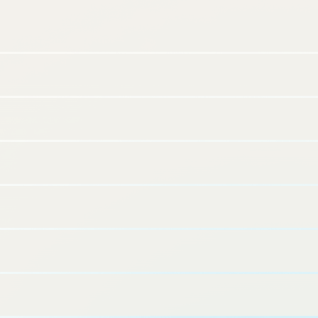
一、以下、「当社」) は、自社運営ホテルとして25、26棟目
となるライフスタイルホテル「Minn 祇園」「Minn 上野新御
徒町」を2023年8月に開業いたします。「Minn 祇園」にお
いてはMinnブランド初となるゲスト専用プライベートスパ＆
サウナを設置し、心身ともにリフレッシュできる贅沢なひと
ときをお過ごしいただけます。回復の兆しをみせる観光市場
において国内外から訪れるより多くのお客様へ快適な旅の拠
点を提供してまいります。