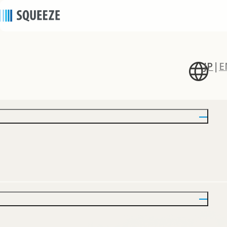
JP
|
E
ニュース
news
2023/07/31
｜
プレスリリース
貸切プライベートサウナ付きアパートメントホテル
「Minn 祇園」、和風モダンな寛ぎの空間「Minn
上野新御徒町」が2023年8月にグランドオープン
株式会社SQUEEZE (本社：東京都港区、代表取締役：舘林 真