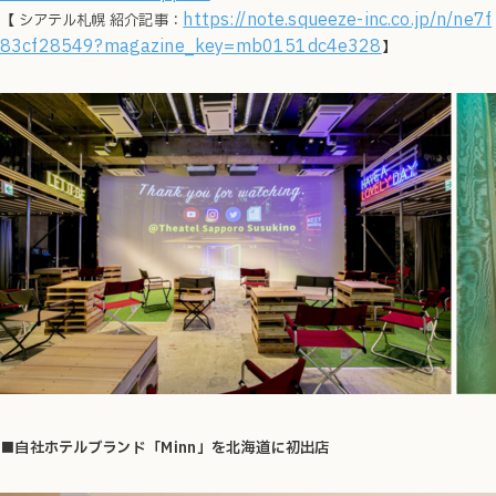
https://note.squeeze-inc.co.jp/n/ne7f
【 シアテル札幌 紹介記事：
83cf28549?magazine_key=mb0151dc4e328
】
■自社ホテルブランド「Minn」を北海道に初出店