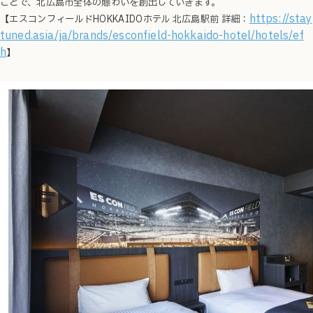
ことで、北広島市全体の賑わいを創出していきます。
https://stay
【エスコンフィールドHOKKAIDOホテル 北広島駅前
詳細：
tuned.asia/ja/brands/esconfield-hokkaido-hotel/hotels/ef
h
】