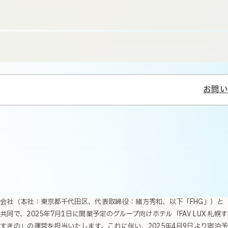
お問い
株式会社SQUEEZE（本社：東京都渋谷区、代表取締役：舘林真一、以下
「SQUEEZE」）は、霞ヶ関キャピタル株式会社（本社：東京都千代田区、
代表取締役：河本幸士郎）の連結子会社であるfav hospitality group株式
会社（本社：東京都千代田区、代表取締役：緒方秀和、以下「FHG」）と
共同で、2025年7月1日に開業予定のグループ向けホテル「FAV LUX 札幌す
すきの」の運営を担当いたします。これに伴い、2025年4月9日より宿泊予