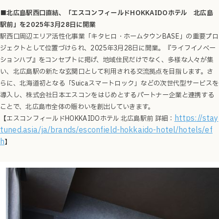
■北広島駅西口直結、「エスコンフィールドHOKKAIDOホテル 北広島
駅前」を2025年3月28日に開業
駅西口周辺エリア活性化事業「キタヒロ・ホームタウンBASE」の重要プロ
ジェクトとして位置づけられ、2025年3月28日に開業。『ライフイノベー
ションハブ』をコンセプトに掲げ、地域住民だけでなく、多様な人々が集
い、北広島駅の新たな玄関口として利用される交流拠点を目指します。さ
らに、北海道初となる「Suicaスマートロック」などの次世代型サービスを
導入し、株式会社日本エスコンをはじめとするパートナー企業と連携する
ことで、北広島市全体の賑わいを創出していきます。
https://stay
【エスコンフィールドHOKKAIDOホテル 北広島駅前
詳細：
tuned.asia/ja/brands/esconfield-hokkaido-hotel/hotels/ef
h
】