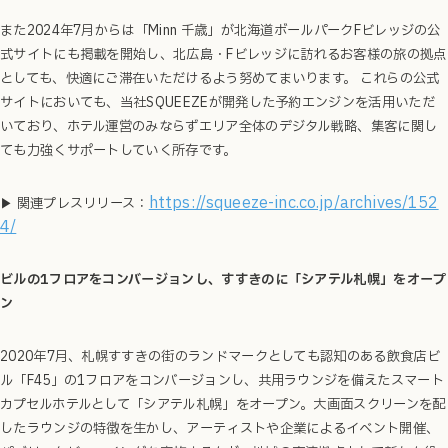
また2024年7月からは「Minn 千歳」が北海道ボールパークFビレッジの公
式サイトにも掲載を開始し、北広島・Fビレッジに訪れるお客様の旅の拠点
としても、快適にご滞在いただけるよう努めてまいります。 これらの公式
サイトにおいても、当社SQUEEZEが開発した予約エンジンを活用いただ
いており、ホテル運営のみならずエリア全体のデジタル戦略、集客に関し
ても力強くサポートしていく所存です。
https://squeeze-inc.co.jp/archives/152
▶ 関連プレスリリース：
4/
ビルの1フロアをコンバージョンし、すすきのに「シアテル札幌」をオープ
ン
2020年7月、札幌すすきの街のランドマー
クとしても認知のある飲食店ビ
ル「F45」の1フロアをコンバージョンし、共用ラウンジを備えたスマート
カプセルホテルとして「シアテル札幌」をオープン。大画面スクリーンを配
したラウンジの特徴を生かし、アーティストや企業によるイベント開催、