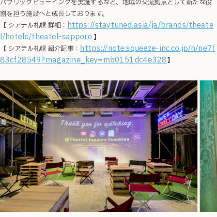
パブリックビューイングを実施するなど、地域の交流拠点として新たな役
割を担う施設へと成長しております。
https://staytuned.asia/ja/brands/theate
【 シアテル札幌 詳細：
l/hotels/theatel-sapporo
】
https://note.squeeze-inc.co.jp/n/ne7f
【 シアテル札幌 紹介記事：
83cf28549?magazine_key=mb0151dc4e328
】