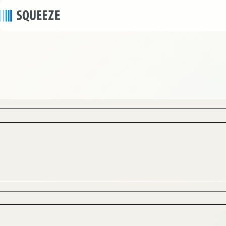
ニュース
news
2025/04/09
｜
プレスリリース
SQUEEZE、霞ヶ関キャピタルと初タッグ—7月開業
「FAV LUX 札幌すすきの」で次世代ホテル運営に挑
む～4月9日よりオンライン予約受付を開始～