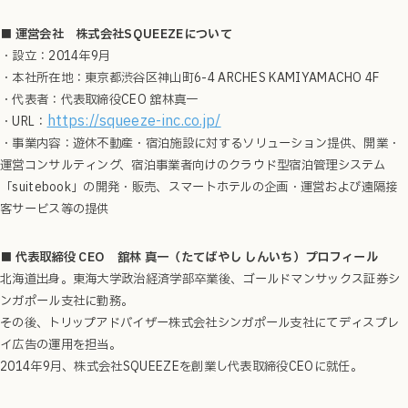
■ 運営会社 株式会社SQUEEZEについて
・設立：2014年9月
・本社所在地：東京都渋谷区神山町6-4 ARCHES KAMIYAMACHO 4F
・代表者：代表取締役CEO 舘林真一
https://squeeze-inc.co.jp/
・URL：
・事業内容：遊休不動産・宿泊施設に対するソリューション提供、開業・
運営コンサルティング、宿泊事業者向けのクラウド型宿泊管理システム
「suitebook」の開発・販売、スマートホテルの企画・運営および遠隔接
客サービス等の提供
■ 代表取締役 CEO 舘林 真一（たてばやし しんいち）プロフィール
北海道出身。東海大学政治経済学部卒業後、ゴールドマンサックス証券シ
ンガポール支社に勤務。
その後、トリップアドバイザー株式会社シンガポール支社にてディスプレ
イ広告の運用を担当。
2014年9月、株式会社SQUEEZEを創業し代表取締役CEOに就任。