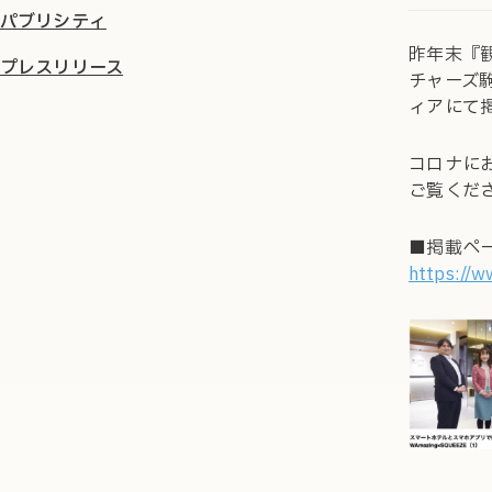
パブリシティ
昨年末『観
プレスリリース
チャーズ
ィアにて
コロナに
ご覧くだ
■掲載ペ
https://