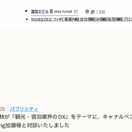
JP
｜
EN
運営ホテル
SQUEEZEについて
事業内容
会社情報
IR情報
採用情報
プロ
05
｜
パブリシティ
林が『観光・宿泊業界のDX』をテーマに、キャナルベ
zing加藤様と対談いたしました