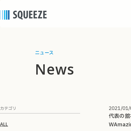
ニュース
news
2021/01/
カテゴリ
代表の舘
WAma
ALL