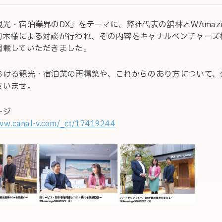
光・宿泊業界のDX』をテーマに、弊社代表の舘林とWAmaz
駒木様による対談が行われ、その内容をキャナルベンチャーズ
掲載していただきました。
おける観光・宿泊業の再構築や、これからのあり方について、
さいませ。
ージ
www.canal-v.com/_ct/17419244